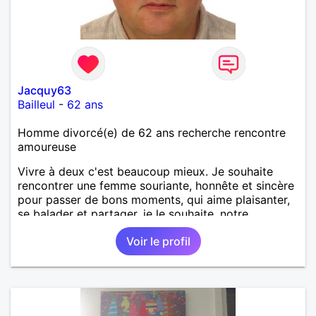
Jacquy63
Bailleul
-
62 ans
Homme divorcé(e) de 62 ans recherche rencontre
amoureuse
Vivre à deux c'est beaucoup mieux. Je souhaite
rencontrer une femme souriante, honnête et sincère
pour passer de bons moments, qui aime plaisanter,
se balader et partager, je le souhaite, notre
complicité. J'aime beaucoup les chantiers de
Voir le profil
randonnée pour se défouler, se relaxer, se détendre
et finalement prendre du bon temps. C'est difficile
de tout dire en quelques lignes. En revanche, vous
pouvez me contacter pour avoir plus
d'informations. A bientôt