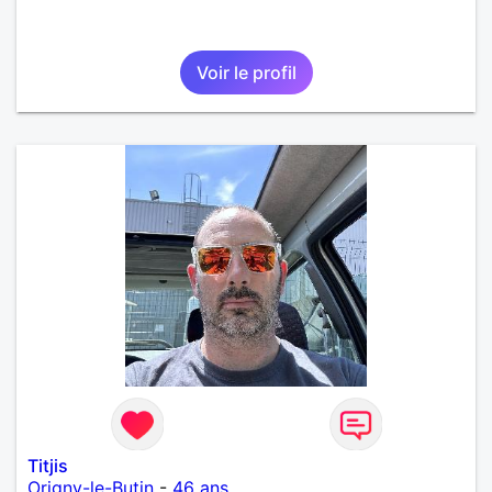
Voir le profil
Titjis
Origny-le-Butin
-
46 ans