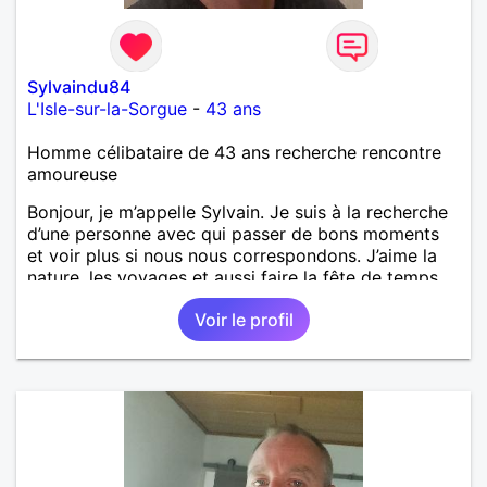
Sylvaindu84
L'Isle-sur-la-Sorgue
-
43 ans
Homme célibataire de 43 ans recherche rencontre
amoureuse
Bonjour, je m’appelle Sylvain. Je suis à la recherche
d’une personne avec qui passer de bons moments
et voir plus si nous nous correspondons. J’aime la
nature, les voyages et aussi faire la fête de temps
en temps ;-)Je suis papa d’un petit garçon de 7 ans
Voir le profil
dont je m’occupe en garde alternée. J’aime à peu
près tous les styles de musique. (Oui je suis pas
trop fan de Jul). Je fais du sport pour garder la
forme et plutôt agréable à regarder. (Enfin je le
pense en tout cas 😂)