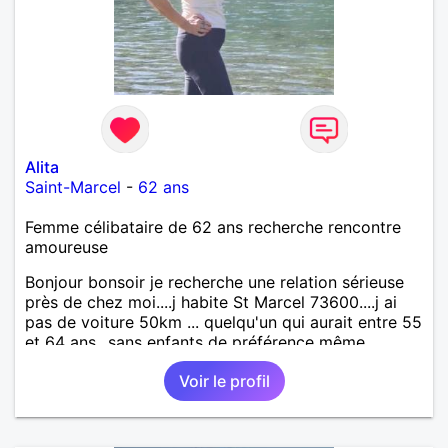
Alita
Saint-Marcel
-
62 ans
Femme célibataire de 62 ans recherche rencontre
amoureuse
Bonjour bonsoir je recherche une relation sérieuse
près de chez moi....j habite St Marcel 73600....j ai
pas de voiture 50km ... quelqu'un qui aurait entre 55
et 64 ans...sans enfants de préférence même
adultes et qui n aurait garder aucun contact avec
Voir le profil
une où plusieurs ex...si vous correspondez à ma
recherche ecrivez moi je vous répondrai...