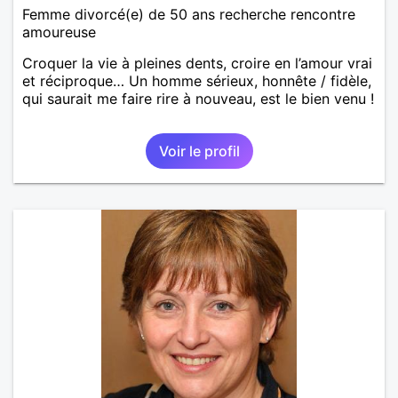
Femme divorcé(e) de 50 ans recherche rencontre
amoureuse
Croquer la vie à pleines dents, croire en l’amour vrai
et réciproque… Un homme sérieux, honnête / fidèle,
qui saurait me faire rire à nouveau, est le bien venu !
Voir le profil