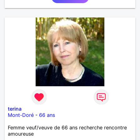
terina
Mont-Doré
-
66 ans
Femme veuf/veuve de 66 ans recherche rencontre
amoureuse