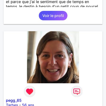
et parce que j'ai le sentiment que de temps en
temps, le destin à besoin d'un petit coup de pouce!
Voir le profil
pegg_65
Tarbes
-
56 ans