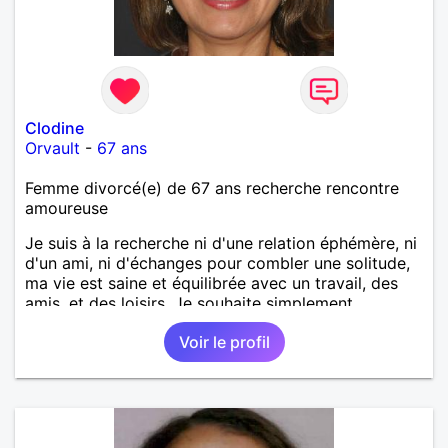
Clodine
Orvault
-
67 ans
Femme divorcé(e) de 67 ans recherche rencontre
amoureuse
Je suis à la recherche ni d'une relation éphémère, ni
d'un ami, ni d'échanges pour combler une solitude,
ma vie est saine et équilibrée avec un travail, des
amis, et des loisirs. Je souhaite simplement
rencontrer un homme de la région de Orvault qui
Voir le profil
recherche une relation sérieuse !