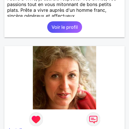
passions tout en vous mitonnant de bons petits
plats. Prête a vivre auprès d'un homme franc,
sincère généreux et affectueux...
Voir le profil