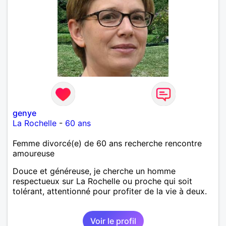
genye
La Rochelle
-
60 ans
Femme divorcé(e) de 60 ans recherche rencontre
amoureuse
Douce et généreuse, je cherche un homme
respectueux sur La Rochelle ou proche qui soit
tolérant, attentionné pour profiter de la vie à deux.
Voir le profil