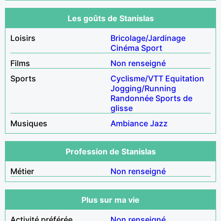
Les goûts de Stanislas
Loisirs
Bricolage/Jardinage
Cinéma
Sport
Films
Non renseigné
Sports
Cyclisme/VTT
Equitation
Jogging/Running
Randonnée
Sports de
glisse
Musiques
Ambiance
Jazz
Profession de Stanislas
Métier
Non renseigné
Plus sur ma vie
Activité préférée
Non renseigné