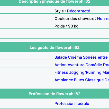
Description physique de flowerphil62
Style :
Décontracté
Couleur des cheveux :
Non r
Poids : 90 kg
Les goûts de flowerphil62
Balade
Cinéma
Soirées entre
Action
Aventure
Comédie
Do
Fitness
Jogging/Running
Ma
Ambiance
Blues
Classique
D
Profession de flowerphil62
Profession libérale