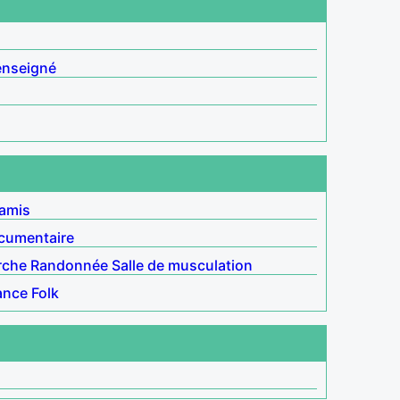
enseigné
 amis
cumentaire
rche
Randonnée
Salle de musculation
ance
Folk